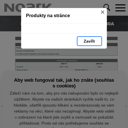
×
Produkty na stránce
Zavřít
Aby web fungoval tak, jak ho znáte (souhlas
s cookies)
Záleží nám na tom, aby pro vás nakupování bylo co nejlepší
zážitkem. Abyste na našich stránkách rychle našli to, co
hledáte, ušetřili spoustu klikání a nezobrazovaly se vám
reklamy na věci, které vás nezajímají. Abyste web viděli
v zobrazení na které jste zvyklí a nemuseli se pokaždé
přihlašovat. Proto od vás potřebujeme souhlas se