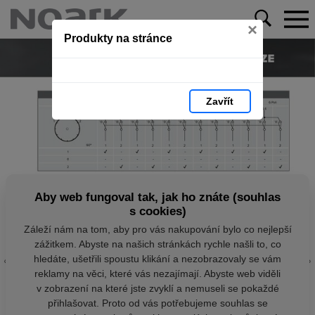
×
Produkty na stránce
Zavřít
Aby web fungoval tak, jak ho znáte (souhlas
s cookies)
Záleží nám na tom, aby pro vás nakupování bylo co nejlepší
zážitkem. Abyste na našich stránkách rychle našli to, co
hledáte, ušetřili spoustu klikání a nezobrazovaly se vám
reklamy na věci, které vás nezajímají. Abyste web viděli
v zobrazení na které jste zvyklí a nemuseli se pokaždé
přihlašovat. Proto od vás potřebujeme souhlas se