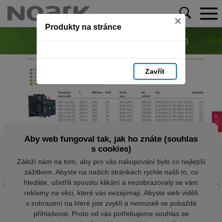
×
Produkty na stránce
Zavřít
Aby web fungoval tak, jak ho znáte (souhlas
s cookies)
Záleží nám na tom, aby pro vás nakupování bylo co nejlepší
zážitkem. Abyste na našich stránkách rychle našli to, co
hledáte, ušetřili spoustu klikání a nezobrazovaly se vám
reklamy na věci, které vás nezajímají. Abyste web viděli
v zobrazení na které jste zvyklí a nemuseli se pokaždé
přihlašovat. Proto od vás potřebujeme souhlas se