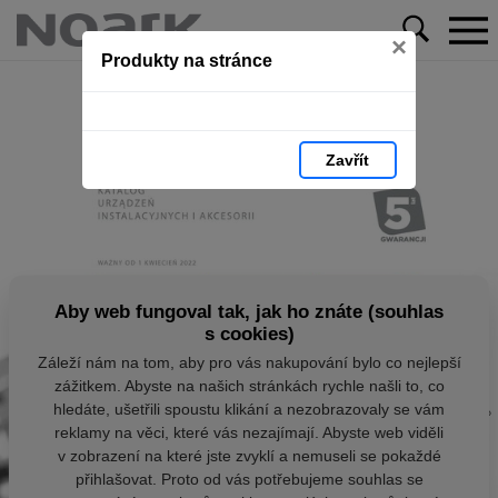
×
Produkty na stránce
Zavřít
Aby web fungoval tak, jak ho znáte (souhlas
s cookies)
Záleží nám na tom, aby pro vás nakupování bylo co nejlepší
zážitkem. Abyste na našich stránkách rychle našli to, co
hledáte, ušetřili spoustu klikání a nezobrazovaly se vám
reklamy na věci, které vás nezajímají. Abyste web viděli
v zobrazení na které jste zvyklí a nemuseli se pokaždé
přihlašovat. Proto od vás potřebujeme souhlas se