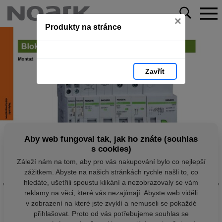
×
Produkty na stránce
Zavřít
Aby web fungoval tak, jak ho znáte (souhlas
s cookies)
Záleží nám na tom, aby pro vás nakupování bylo co nejlepší
zážitkem. Abyste na našich stránkách rychle našli to, co
hledáte, ušetřili spoustu klikání a nezobrazovaly se vám
reklamy na věci, které vás nezajímají. Abyste web viděli
v zobrazení na které jste zvyklí a nemuseli se pokaždé
přihlašovat. Proto od vás potřebujeme souhlas se