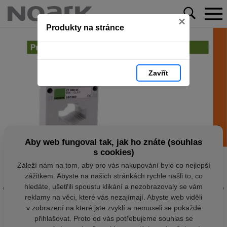
×
Produkty na stránce
Zavřít
Aby web fungoval tak, jak ho znáte (souhlas
s cookies)
Záleží nám na tom, aby pro vás nakupování bylo co nejlepší
zážitkem. Abyste na našich stránkách rychle našli to, co
hledáte, ušetřili spoustu klikání a nezobrazovaly se vám
reklamy na věci, které vás nezajímají. Abyste web viděli
v zobrazení na které jste zvyklí a nemuseli se pokaždé
přihlašovat. Proto od vás potřebujeme souhlas se