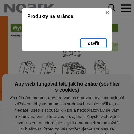
×
Produkty na stránce
Zavřít
Aby web fungoval tak, jak ho znáte (souhlas
s cookies)
Záleží nám na tom, aby pro vás nakupování bylo co nejlepší
zážitkem. Abyste na našich stránkách rychle našli to, co
hledáte, ušetřili spoustu klikání a nezobrazovaly se vám
reklamy na věci, které vás nezajímají. Abyste web viděli
v zobrazení na které jste zvyklí a nemuseli se pokaždé
přihlašovat. Proto od vás potřebujeme souhlas se