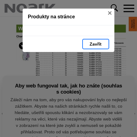
×
Produkty na stránce
Zavřít
Aby web fungoval tak, jak ho znáte (souhlas
s cookies)
Záleží nám na tom, aby pro vás nakupování bylo co nejlepší
zážitkem. Abyste na našich stránkách rychle našli to, co
hledáte, ušetřili spoustu klikání a nezobrazovaly se vám
reklamy na věci, které vás nezajímají. Abyste web viděli
v zobrazení na které jste zvyklí a nemuseli se pokaždé
přihlašovat. Proto od vás potřebujeme souhlas se