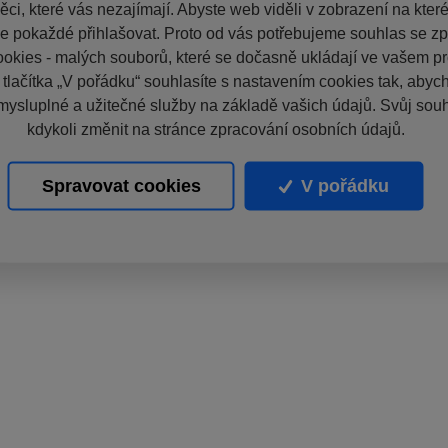
ci, které vás nezajímají. Abyste web viděli v zobrazení na které 
e pokaždé přihlašovat. Proto od vás potřebujeme souhlas se z
okies - malých souborů, které se dočasně ukládají ve vašem pro
 tlačítka „V pořádku“ souhlasíte s nastavením cookies tak, aby
mysluplné a užitečné služby na základě vašich údajů. Svůj sou
kdykoli změnit na stránce zpracování osobních údajů.
Spravovat cookies
V pořádku