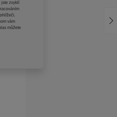
jste zvyklí
pracováním
hlížeči.
chom vám
hlas můžete