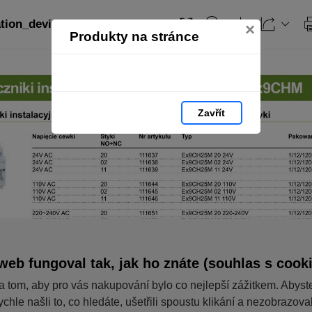
ation_devices_PL: strana 164
×
Produkty na stránce
Zavřít
web fungoval tak, jak ho znáte (souhlas s cook
a tom, aby pro vás nakupování bylo co nejlepší zážitkem. Abyst
ychle našli to, co hledáte, ušetřili spoustu klikání a nezobrazov