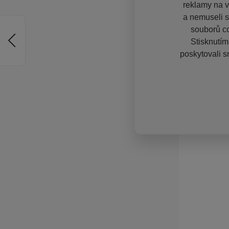
reklamy na vě
a nemuseli s
souborů co
Stisknutím
poskytovali s