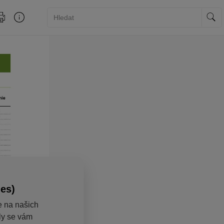
ies)
e na našich
aly se vám