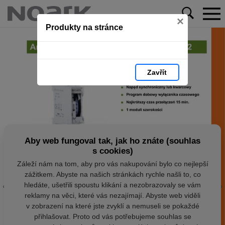
×
Produkty na stránce
Zavřít
Aby web fungoval tak, jak ho znáte (souhlas
s cookies)
Záleží nám na tom, aby pro vás nakupování bylo co nejlepší
zážitkem. Abyste na našich stránkách rychle našli to, co
hledáte, ušetřili spoustu klikání a nezobrazovaly se vám
reklamy na věci, které vás nezajímají. Abyste web viděli
v zobrazení na které jste zvyklí a nemuseli se pokaždé
přihlašovat. Proto od vás potřebujeme souhlas se