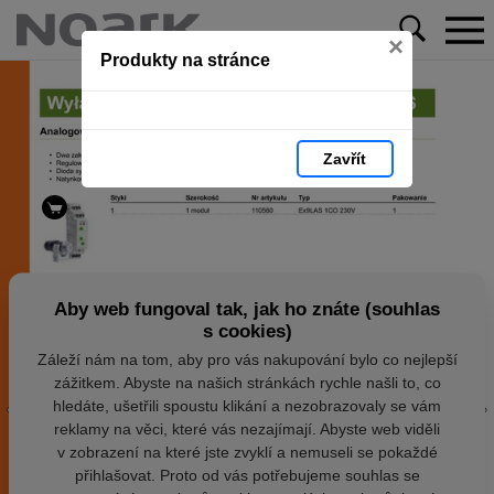
×
Produkty na stránce
Zavřít
Aby web fungoval tak, jak ho znáte (souhlas
s cookies)
Záleží nám na tom, aby pro vás nakupování bylo co nejlepší
zážitkem. Abyste na našich stránkách rychle našli to, co
hledáte, ušetřili spoustu klikání a nezobrazovaly se vám
reklamy na věci, které vás nezajímají. Abyste web viděli
v zobrazení na které jste zvyklí a nemuseli se pokaždé
přihlašovat. Proto od vás potřebujeme souhlas se