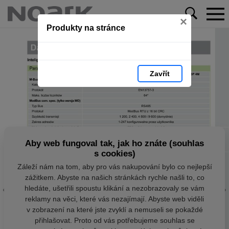
×
Produkty na stránce
Zavřít
Aby web fungoval tak, jak ho znáte (souhlas
s cookies)
Záleží nám na tom, aby pro vás nakupování bylo co nejlepší
zážitkem. Abyste na našich stránkách rychle našli to, co
hledáte, ušetřili spoustu klikání a nezobrazovaly se vám
reklamy na věci, které vás nezajímají. Abyste web viděli
v zobrazení na které jste zvyklí a nemuseli se pokaždé
přihlašovat. Proto od vás potřebujeme souhlas se