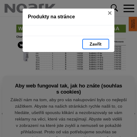
×
Produkty na stránce
Zavřít
Aby web fungoval tak, jak ho znáte (souhlas
s cookies)
Záleží nám na tom, aby pro vás nakupování bylo co nejlepší
zážitkem. Abyste na našich stránkách rychle našli to, co
hledáte, ušetřili spoustu klikání a nezobrazovaly se vám
reklamy na věci, které vás nezajímají. Abyste web viděli
v zobrazení na které jste zvyklí a nemuseli se pokaždé
přihlašovat. Proto od vás potřebujeme souhlas se