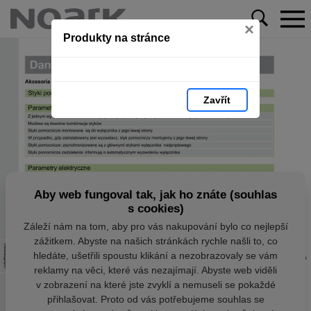
×
Produkty na stránce
Zavřít
Aby web fungoval tak, jak ho znáte (souhlas
s cookies)
Záleží nám na tom, aby pro vás nakupování bylo co nejlepší
zážitkem. Abyste na našich stránkách rychle našli to, co
hledáte, ušetřili spoustu klikání a nezobrazovaly se vám
reklamy na věci, které vás nezajímají. Abyste web viděli
v zobrazení na které jste zvyklí a nemuseli se pokaždé
přihlašovat. Proto od vás potřebujeme souhlas se