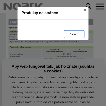
×
Produkty na stránce
Zavřít
Aby web fungoval tak, jak ho znáte (souhlas
s cookies)
Záleží nám na tom, aby pro vás nakupování bylo co nejlepší
zážitkem. Abyste na našich stránkách rychle našli to, co
hledáte, ušetřili spoustu klikání a nezobrazovaly se vám
reklamy na věci, které vás nezajímají. Abyste web viděli
v zobrazení na které jste zvyklí a nemuseli se pokaždé
přihlašovat. Proto od vás potřebujeme souhlas se