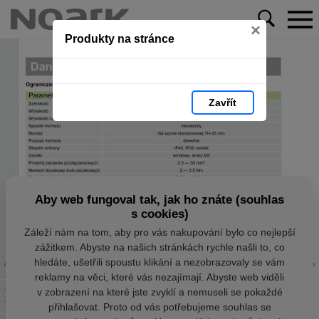
×
Produkty na stránce
Zavřít
Aby web fungoval tak, jak ho znáte (souhlas
s cookies)
Záleží nám na tom, aby pro vás nakupování bylo co nejlepší
zážitkem. Abyste na našich stránkách rychle našli to, co
hledáte, ušetřili spoustu klikání a nezobrazovaly se vám
reklamy na věci, které vás nezajímají. Abyste web viděli
v zobrazení na které jste zvyklí a nemuseli se pokaždé
přihlašovat. Proto od vás potřebujeme souhlas se