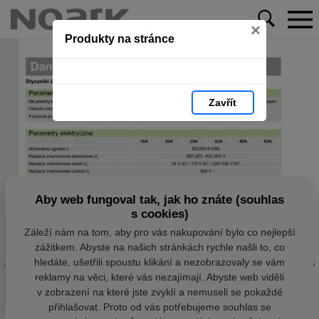
×
Produkty na stránce
Zavřít
Aby web fungoval tak, jak ho znáte (souhlas
s cookies)
Záleží nám na tom, aby pro vás nakupování bylo co nejlepší
zážitkem. Abyste na našich stránkách rychle našli to, co
hledáte, ušetřili spoustu klikání a nezobrazovaly se vám
reklamy na věci, které vás nezajímají. Abyste web viděli
v zobrazení na které jste zvyklí a nemuseli se pokaždé
přihlašovat. Proto od vás potřebujeme souhlas se