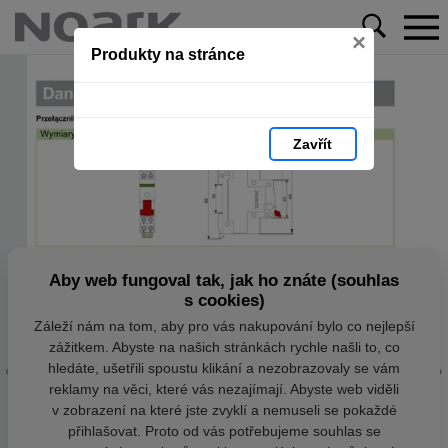
×
Produkty na stránce
Zavřít
Aby web fungoval tak, jak ho znáte (souhlas
s cookies)
Záleží nám na tom, aby pro vás nakupování bylo co nejlepší
zážitkem. Abyste na našich stránkách rychle našli to, co
hledáte, ušetřili spoustu klikání a nezobrazovaly se vám
reklamy na věci, které vás nezajímají. Abyste web viděli
v zobrazení na které jste zvyklí a nemuseli se pokaždé
přihlašovat. Proto od vás potřebujeme souhlas se