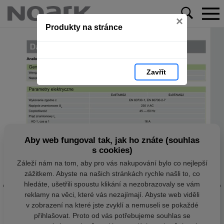
×
Produkty na stránce
Zavřít
Aby web fungoval tak, jak ho znáte (souhlas
s cookies)
Záleží nám na tom, aby pro vás nakupování bylo co nejlepší
zážitkem. Abyste na našich stránkách rychle našli to, co
hledáte, ušetřili spoustu klikání a nezobrazovaly se vám
reklamy na věci, které vás nezajímají. Abyste web viděli
v zobrazení na které jste zvyklí a nemuseli se pokaždé
přihlašovat. Proto od vás potřebujeme souhlas se