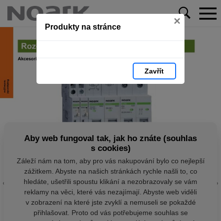
×
Produkty na stránce
Zavřít
Aby web fungoval tak, jak ho znáte (souhlas
s cookies)
Záleží nám na tom, aby pro vás nakupování bylo co nejlepší
zážitkem. Abyste na našich stránkách rychle našli to, co
hledáte, ušetřili spoustu klikání a nezobrazovaly se vám
reklamy na věci, které vás nezajímají. Abyste web viděli
v zobrazení na které jste zvyklí a nemuseli se pokaždé
přihlašovat. Proto od vás potřebujeme souhlas se