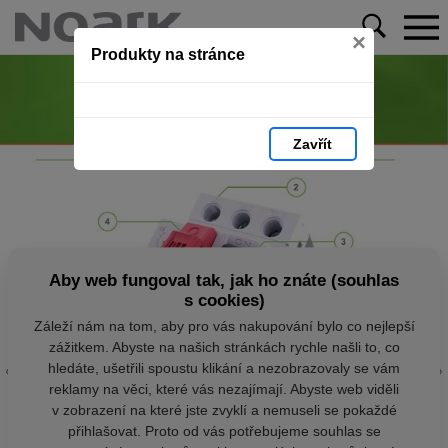
×
Produkty na stránce
Zavřít
Aby web fungoval tak, jak ho znáte (souhlas
s cookies)
Záleží nám na tom, aby pro vás nakupování bylo co nejlepší
zážitkem. Abyste na našich stránkách rychle našli to, co
hledáte, ušetřili spoustu klikání a nezobrazovaly se vám
reklamy na věci, které vás nezajímají. Abyste web viděli
v zobrazení na které jste zvyklí a nemuseli se pokaždé
přihlašovat. Proto od vás potřebujeme souhlas se