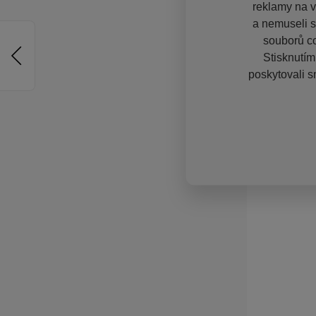
reklamy na vě
a nemuseli s
souborů co
Stisknutím
poskytovali s