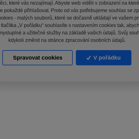
ci, které vás nezajímají. Abyste web viděli v zobrazení na které 
e pokaždé přihlašovat. Proto od vás potřebujeme souhlas se z
okies - malých souborů, které se dočasně ukládají ve vašem pro
 tlačítka „V pořádku“ souhlasíte s nastavením cookies tak, aby
mysluplné a užitečné služby na základě vašich údajů. Svůj sou
kdykoli změnit na stránce zpracování osobních údajů.
Spravovat cookies
V pořádku