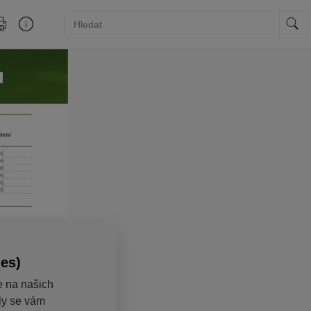
ies)
e na našich
aly se vám