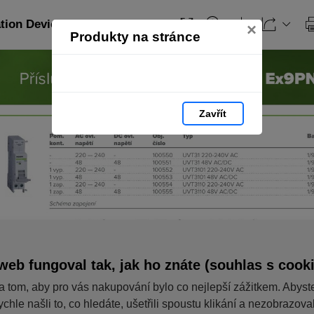
ation Devices_CZ: strana 147
×
Produkty na stránce
Zavřít
web fungoval tak, jak ho znáte (souhlas s cook
a tom, aby pro vás nakupování bylo co nejlepší zážitkem. Abyst
ychle našli to, co hledáte, ušetřili spoustu klikání a nezobrazov