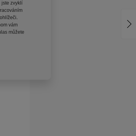
jste zvyklí
pracováním
hlížeči.
chom vám
hlas můžete