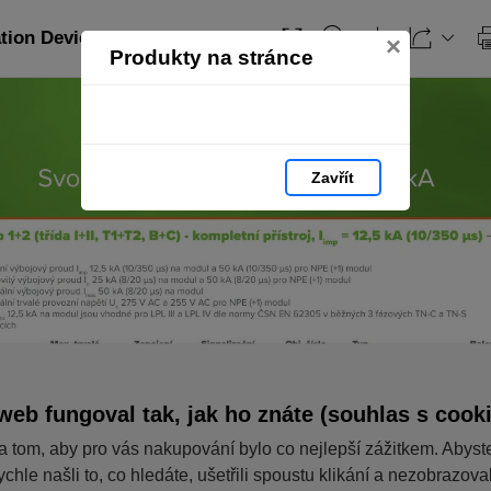
ation Devices_CZ: strana 168
×
Produkty na stránce
Zavřít
web fungoval tak, jak ho znáte (souhlas s cook
a tom, aby pro vás nakupování bylo co nejlepší zážitkem. Abyst
ychle našli to, co hledáte, ušetřili spoustu klikání a nezobrazov