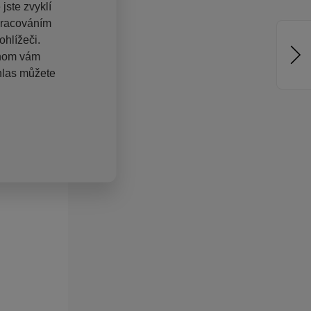
jste zvyklí
pracováním
hlížeči.
chom vám
hlas můžete