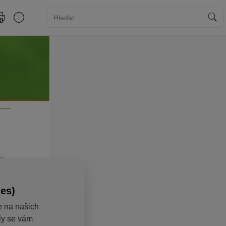
ies)
e na našich
aly se vám