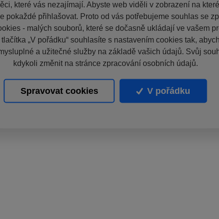
ci, které vás nezajímají. Abyste web viděli v zobrazení na které 
e pokaždé přihlašovat. Proto od vás potřebujeme souhlas se z
okies - malých souborů, které se dočasně ukládají ve vašem pro
 tlačítka „V pořádku“ souhlasíte s nastavením cookies tak, aby
mysluplné a užitečné služby na základě vašich údajů. Svůj sou
kdykoli změnit na stránce zpracování osobních údajů.
Spravovat cookies
V pořádku