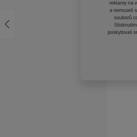
reklamy na vě
a nemuseli s
souborů co
Stisknutím
poskytovali s