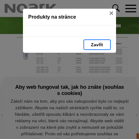
×
Produkty na stránce
Zavřít
Aby web fungoval tak, jak ho znáte (souhlas
s cookies)
Záleží nám na tom, aby pro vás nakupování bylo co nejlepší
zážitkem. Abyste na našich stránkách rychle našli to, co
hledáte, ušetřili spoustu klikání a nezobrazovaly se vám
reklamy na věci, které vás nezajímají. Abyste web viděli
v zobrazení na které jste zvyklí a nemuseli se pokaždé
přihlašovat. Proto od vás potřebujeme souhlas se