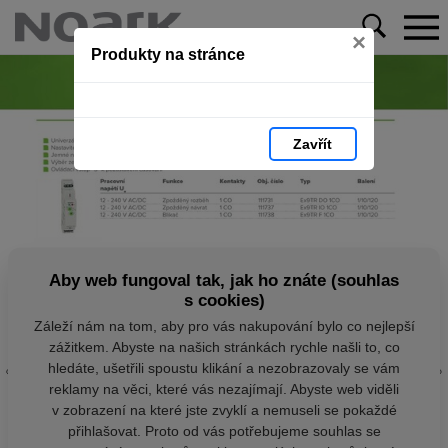
×
Produkty na stránce
Zavřít
Aby web fungoval tak, jak ho znáte (souhlas
s cookies)
Záleží nám na tom, aby pro vás nakupování bylo co nejlepší
zážitkem. Abyste na našich stránkách rychle našli to, co
hledáte, ušetřili spoustu klikání a nezobrazovaly se vám
reklamy na věci, které vás nezajímají. Abyste web viděli
v zobrazení na které jste zvyklí a nemuseli se pokaždé
přihlašovat. Proto od vás potřebujeme souhlas se