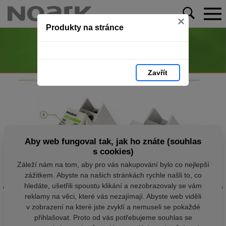
×
Produkty na stránce
Zavřít
Aby web fungoval tak, jak ho znáte (souhlas
s cookies)
Záleží nám na tom, aby pro vás nakupování bylo co nejlepší
zážitkem. Abyste na našich stránkách rychle našli to, co
hledáte, ušetřili spoustu klikání a nezobrazovaly se vám
reklamy na věci, které vás nezajímají. Abyste web viděli
v zobrazení na které jste zvyklí a nemuseli se pokaždé
přihlašovat. Proto od vás potřebujeme souhlas se