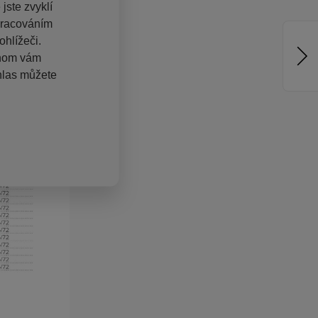
jste zvyklí
pracováním
hlížeči.
chom vám
hlas můžete