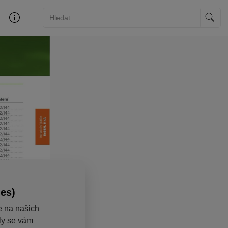
ies)
e na našich
aly se vám