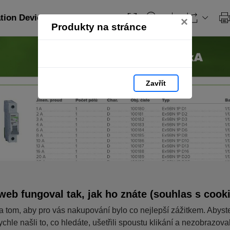
ation Devices_CZ: strana 23
×
Produkty na stránce
Zavřít
web fungoval tak, jak ho znáte (souhlas s cook
a tom, aby pro vás nakupování bylo co nejlepší zážitkem. Abyst
ychle našli to, co hledáte, ušetřili spoustu klikání a nezobrazov