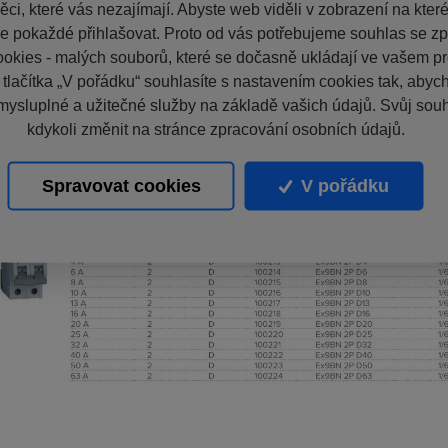
ci, které vás nezajímají. Abyste web viděli v zobrazení na které 
e pokaždé přihlašovat. Proto od vás potřebujeme souhlas se z
okies - malých souborů, které se dočasně ukládají ve vašem pro
 tlačítka „V pořádku“ souhlasíte s nastavením cookies tak, aby
mysluplné a užitečné služby na základě vašich údajů. Svůj sou
kdykoli změnit na stránce zpracování osobních údajů.
Spravovat cookies
V pořádku