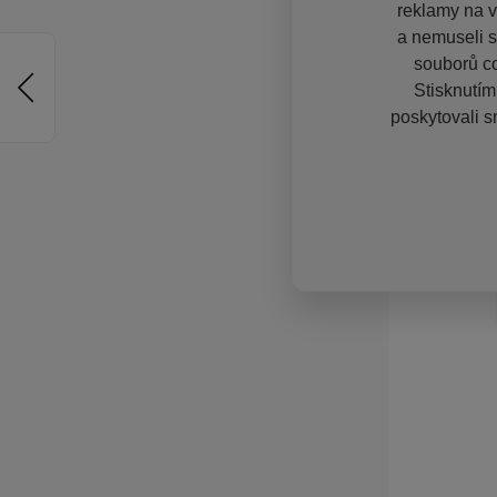
reklamy na vě
a nemuseli s
souborů co
Stisknutím
poskytovali s