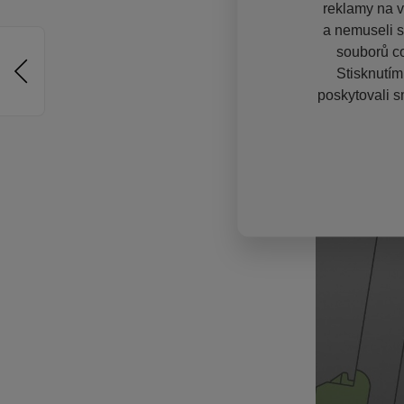
reklamy na vě
a nemuseli s
souborů co
Stisknutím
poskytovali s