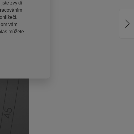
jste zvyklí
pracováním
hlížeči.
chom vám
hlas můžete