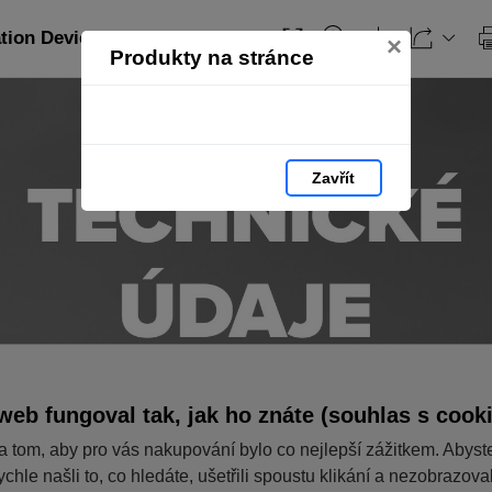
ation Devices_CZ: strana 237
×
Produkty na stránce
Zavřít
web fungoval tak, jak ho znáte (souhlas s cook
a tom, aby pro vás nakupování bylo co nejlepší zážitkem. Abyst
ychle našli to, co hledáte, ušetřili spoustu klikání a nezobrazov