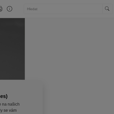
ies)
e na našich
aly se vám