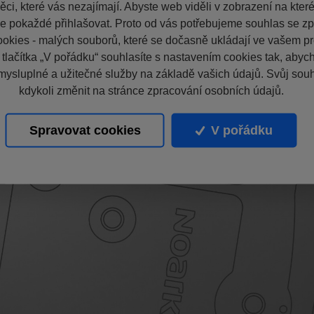
ci, které vás nezajímají. Abyste web viděli v zobrazení na které 
e pokaždé přihlašovat. Proto od vás potřebujeme souhlas se z
okies - malých souborů, které se dočasně ukládají ve vašem pro
 tlačítka „V pořádku“ souhlasíte s nastavením cookies tak, aby
mysluplné a užitečné služby na základě vašich údajů. Svůj sou
kdykoli změnit na stránce zpracování osobních údajů.
Spravovat cookies
V pořádku