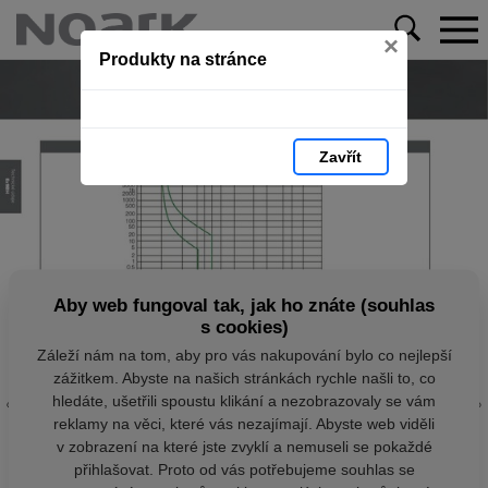
×
Produkty na stránce
Zavřít
Aby web fungoval tak, jak ho znáte (souhlas
s cookies)
Záleží nám na tom, aby pro vás nakupování bylo co nejlepší
zážitkem. Abyste na našich stránkách rychle našli to, co
hledáte, ušetřili spoustu klikání a nezobrazovaly se vám
reklamy na věci, které vás nezajímají. Abyste web viděli
v zobrazení na které jste zvyklí a nemuseli se pokaždé
přihlašovat. Proto od vás potřebujeme souhlas se