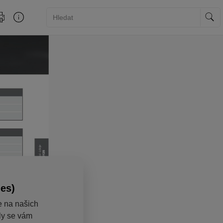
ies)
e na našich
aly se vám