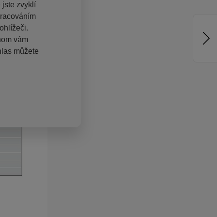
jste zvyklí
pracováním
hlížeči.
chom vám
hlas můžete