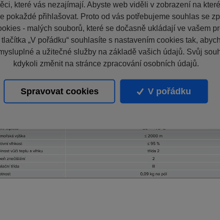
ci, které vás nezajímají. Abyste web viděli v zobrazení na které 
e pokaždé přihlašovat. Proto od vás potřebujeme souhlas se z
okies - malých souborů, které se dočasně ukládají ve vašem pro
 tlačítka „V pořádku“ souhlasíte s nastavením cookies tak, aby
mysluplné a užitečné služby na základě vašich údajů. Svůj sou
kdykoli změnit na stránce zpracování osobních údajů.
Spravovat cookies
V pořádku