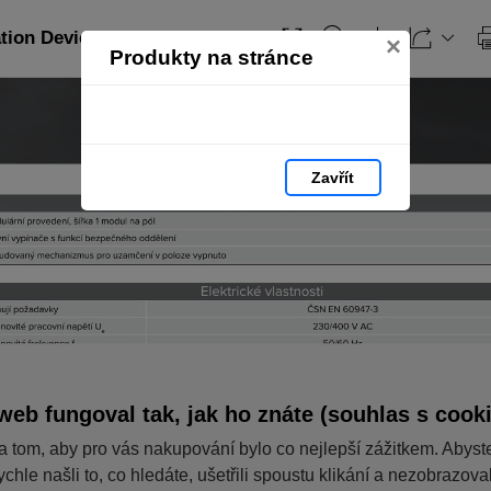
ation Devices_CZ: strana 265
×
Produkty na stránce
Zavřít
web fungoval tak, jak ho znáte (souhlas s cook
a tom, aby pro vás nakupování bylo co nejlepší zážitkem. Abyst
ychle našli to, co hledáte, ušetřili spoustu klikání a nezobrazov