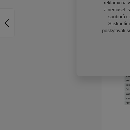
reklamy na vě
a nemuseli s
souborů co
Stisknutím
poskytovali s