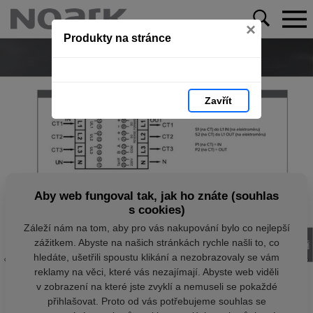
×
Produkty na stránce
Zavřít
Aby web fungoval tak, jak ho znáte (souhlas
s cookies)
Záleží nám na tom, aby pro vás nakupování bylo co nejlepší
zážitkem. Abyste na našich stránkách rychle našli to, co
hledáte, ušetřili spoustu klikání a nezobrazovaly se vám
reklamy na věci, které vás nezajímají. Abyste web viděli
v zobrazení na které jste zvyklí a nemuseli se pokaždé
přihlašovat. Proto od vás potřebujeme souhlas se