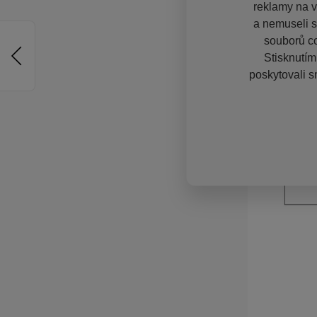
reklamy na vě
a nemuseli s
souborů co
Stisknutím
poskytovali s