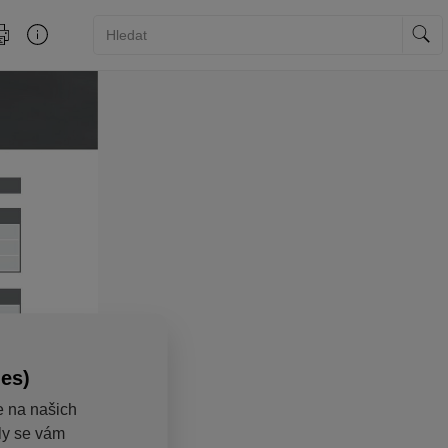
ies)
e na našich
aly se vám