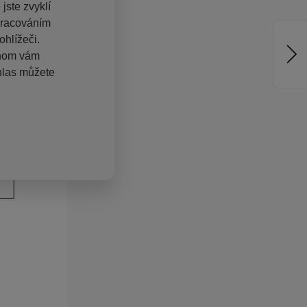
jste zvyklí
pracováním
hlížeči.
chom vám
hlas můžete