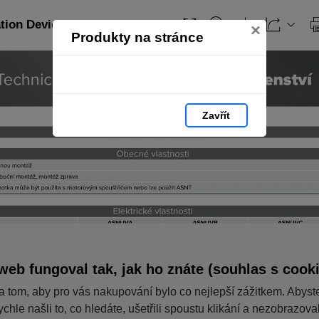
ation Devices_CZ: strana 346
×
Produkty na stránce
Zavřít
web fungoval tak, jak ho znáte (souhlas s cook
a tom, aby pro vás nakupování bylo co nejlepší zážitkem. Abyst
ychle našli to, co hledáte, ušetřili spoustu klikání a nezobrazov