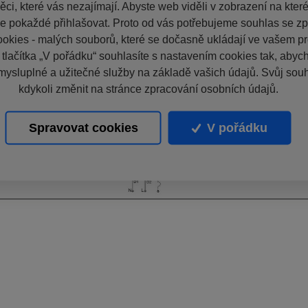
ci, které vás nezajímají. Abyste web viděli v zobrazení na které 
e pokaždé přihlašovat. Proto od vás potřebujeme souhlas se z
okies - malých souborů, které se dočasně ukládají ve vašem pro
 tlačítka „V pořádku“ souhlasíte s nastavením cookies tak, aby
mysluplné a užitečné služby na základě vašich údajů. Svůj sou
kdykoli změnit na stránce zpracování osobních údajů.
Spravovat cookies
V pořádku