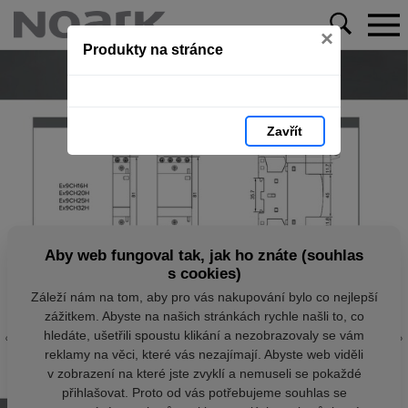
×
Produkty na stránce
Zavřít
Aby web fungoval tak, jak ho znáte (souhlas
s cookies)
Záleží nám na tom, aby pro vás nakupování bylo co nejlepší
zážitkem. Abyste na našich stránkách rychle našli to, co
hledáte, ušetřili spoustu klikání a nezobrazovaly se vám
reklamy na věci, které vás nezajímají. Abyste web viděli
v zobrazení na které jste zvyklí a nemuseli se pokaždé
přihlašovat. Proto od vás potřebujeme souhlas se