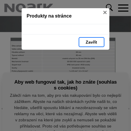
×
Produkty na stránce
Zavřít
Aby web fungoval tak, jak ho znáte (souhlas
s cookies)
Záleží nám na tom, aby pro vás nakupování bylo co nejlepší
zážitkem. Abyste na našich stránkách rychle našli to, co
hledáte, ušetřili spoustu klikání a nezobrazovaly se vám
reklamy na věci, které vás nezajímají. Abyste web viděli
v zobrazení na které jste zvyklí a nemuseli se pokaždé
přihlašovat. Proto od vás potřebujeme souhlas se