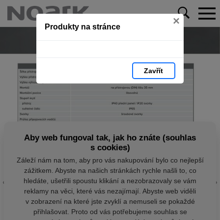
×
Produkty na stránce
Zavřít
Aby web fungoval tak, jak ho znáte (souhlas
s cookies)
Záleží nám na tom, aby pro vás nakupování bylo co nejlepší
zážitkem. Abyste na našich stránkách rychle našli to, co
hledáte, ušetřili spoustu klikání a nezobrazovaly se vám
reklamy na věci, které vás nezajímají. Abyste web viděli
v zobrazení na které jste zvyklí a nemuseli se pokaždé
přihlašovat. Proto od vás potřebujeme souhlas se