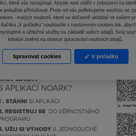
ci, které vás nezajímají. Abyste web viděli v zobrazení na které 
e pokaždé přihlašovat. Proto od vás potřebujeme souhlas se z
okies - malých souborů, které se dočasně ukládají ve vašem pro
 tlačítka „V pořádku“ souhlasíte s nastavením cookies tak, aby
mysluplné a užitečné služby na základě vašich údajů. Svůj sou
kdykoli změnit na stránce zpracování osobních údajů.
Spravovat cookies
V pořádku