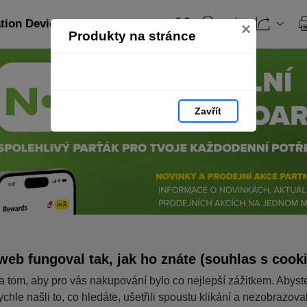
ation Devices_CZ: strana 425
×
Produkty na stránce
Zavřít
web fungoval tak, jak ho znáte (souhlas s cook
a tom, aby pro vás nakupování bylo co nejlepší zážitkem. Abyst
ychle našli to, co hledáte, ušetřili spoustu klikání a nezobrazov