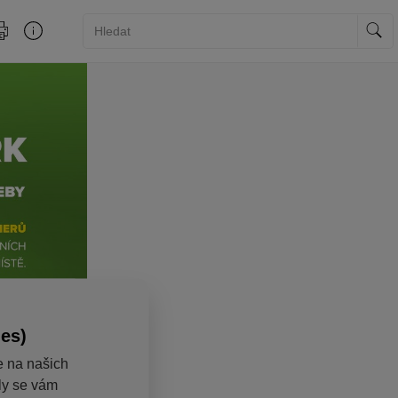
ies)
e na našich
aly se vám