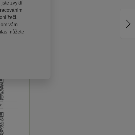
jste zvyklí
pracováním
hlížeči.
chom vám
hlas můžete