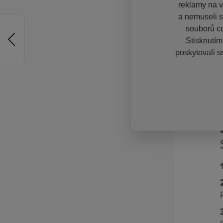
reklamy na vě
a nemuseli s
souborů co
Stisknutím
poskytovali s