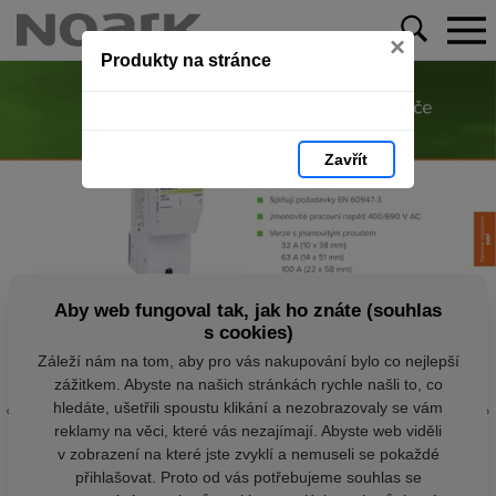
×
Produkty na stránce
Zavřít
Aby web fungoval tak, jak ho znáte (souhlas
s cookies)
Záleží nám na tom, aby pro vás nakupování bylo co nejlepší
zážitkem. Abyste na našich stránkách rychle našli to, co
hledáte, ušetřili spoustu klikání a nezobrazovaly se vám
reklamy na věci, které vás nezajímají. Abyste web viděli
v zobrazení na které jste zvyklí a nemuseli se pokaždé
přihlašovat. Proto od vás potřebujeme souhlas se