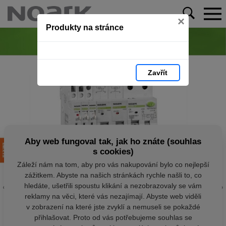
×
Produkty na stránce
Zavřít
Aby web fungoval tak, jak ho znáte (souhlas
s cookies)
Záleží nám na tom, aby pro vás nakupování bylo co nejlepší
zážitkem. Abyste na našich stránkách rychle našli to, co
hledáte, ušetřili spoustu klikání a nezobrazovaly se vám
reklamy na věci, které vás nezajímají. Abyste web viděli
v zobrazení na které jste zvyklí a nemuseli se pokaždé
přihlašovat. Proto od vás potřebujeme souhlas se