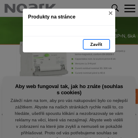
×
Produkty na stránce
Zavřít
Aby web fungoval tak, jak ho znáte (souhlas
s cookies)
Záleží nám na tom, aby pro vás nakupování bylo co nejlepší
zážitkem. Abyste na našich stránkách rychle našli to, co
hledáte, ušetřili spoustu klikání a nezobrazovaly se vám
reklamy na věci, které vás nezajímají. Abyste web viděli
v zobrazení na které jste zvyklí a nemuseli se pokaždé
přihlašovat. Proto od vás potřebujeme souhlas se