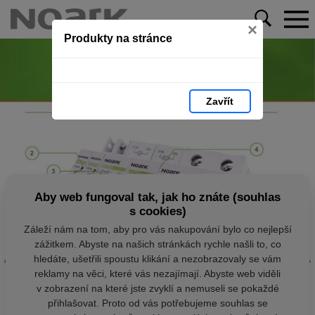
×
Produkty na stránce
Zavřít
Aby web fungoval tak, jak ho znáte (souhlas
s cookies)
Záleží nám na tom, aby pro vás nakupování bylo co nejlepší
zážitkem. Abyste na našich stránkách rychle našli to, co
hledáte, ušetřili spoustu klikání a nezobrazovaly se vám
reklamy na věci, které vás nezajímají. Abyste web viděli
v zobrazení na které jste zvyklí a nemuseli se pokaždé
přihlašovat. Proto od vás potřebujeme souhlas se