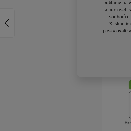
reklamy na vě
a nemuseli s
souborů co
Stisknutím
poskytovali s