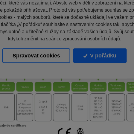
ci, které vás nezajímají. Abyste web viděli v zobrazení na které 
e pokaždé přihlašovat. Proto od vás potřebujeme souhlas se z
okies - malých souborů, které se dočasně ukládají ve vašem pro
 tlačítka „V pořádku“ souhlasíte s nastavením cookies tak, aby
mysluplné a užitečné služby na základě vašich údajů. Svůj sou
kdykoli změnit na stránce zpracování osobních údajů.
Spravovat cookies
V pořádku