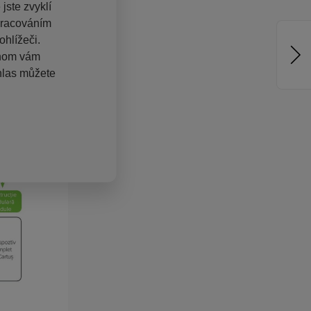
jste zvyklí
pracováním
hlížeči.
chom vám
hlas můžete