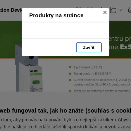
ation Devices_RO: strana 169
×
Produkty na stránce
Zavřít
web fungoval tak, jak ho znáte (souhlas s cook
a tom, aby pro vás nakupování bylo co nejlepší zážitkem. Abyst
ychle našli to, co hledáte, ušetřili spoustu klikání a nezobrazov