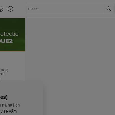
ies)
e na našich
aly se vám