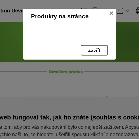
ation Devices_RO: strana 176
×
Produkty na stránce
Zavřít
web fungoval tak, jak ho znáte (souhlas s cook
a tom, aby pro vás nakupování bylo co nejlepší zážitkem. Abyst
ychle našli to, co hledáte, ušetřili spoustu klikání a nezobrazov