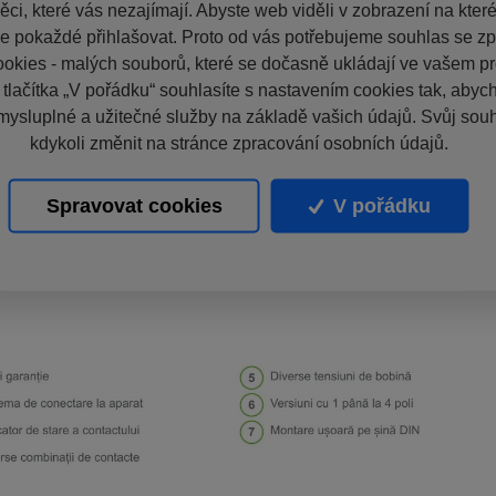
ci, které vás nezajímají. Abyste web viděli v zobrazení na které 
e pokaždé přihlašovat. Proto od vás potřebujeme souhlas se z
okies - malých souborů, které se dočasně ukládají ve vašem pro
 tlačítka „V pořádku“ souhlasíte s nastavením cookies tak, aby
mysluplné a užitečné služby na základě vašich údajů. Svůj sou
kdykoli změnit na stránce zpracování osobních údajů.
Spravovat cookies
V pořádku