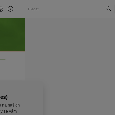
ies)
e na našich
aly se vám