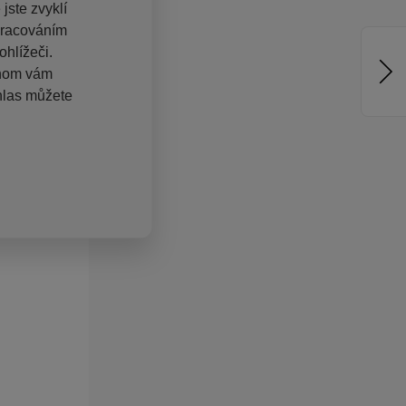
jste zvyklí
pracováním
hlížeči.
chom vám
hlas můžete