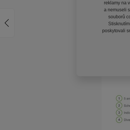
reklamy na vě
a nemuseli s
souborů co
Stisknutím
poskytovali s