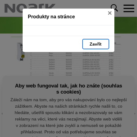
×
Produkty na stránce
Zavřít
Aby web fungoval tak, jak ho znáte (souhlas
s cookies)
Záleží nám na tom, aby pro vás nakupování bylo co nejlepší
zážitkem. Abyste na našich stránkách rychle našli to, co
hledáte, ušetřili spoustu klikání a nezobrazovaly se vám
reklamy na věci, které vás nezajímají. Abyste web viděli
v zobrazení na které jste zvyklí a nemuseli se pokaždé
přihlašovat. Proto od vás potřebujeme souhlas se