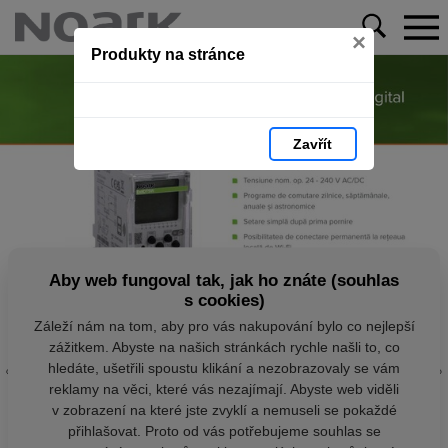
×
Produkty na stránce
Zavřít
Aby web fungoval tak, jak ho znáte (souhlas
s cookies)
Záleží nám na tom, aby pro vás nakupování bylo co nejlepší
zážitkem. Abyste na našich stránkách rychle našli to, co
hledáte, ušetřili spoustu klikání a nezobrazovaly se vám
reklamy na věci, které vás nezajímají. Abyste web viděli
v zobrazení na které jste zvyklí a nemuseli se pokaždé
přihlašovat. Proto od vás potřebujeme souhlas se