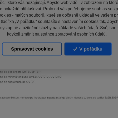
ci, které vás nezajímají. Abyste web viděli v zobrazení na které 
e pokaždé přihlašovat. Proto od vás potřebujeme souhlas se z
okies - malých souborů, které se dočasně ukládají ve vašem pro
 tlačítka „V pořádku“ souhlasíte s nastavením cookies tak, aby
mysluplné a užitečné služby na základě vašich údajů. Svůj sou
kdykoli změnit na stránce zpracování osobních údajů.
Spravovat cookies
V pořádku