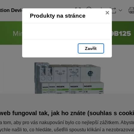
ation Devices_RO: strana 26
×
Produkty na stránce
Zavřít
web fungoval tak, jak ho znáte (souhlas s cook
a tom, aby pro vás nakupování bylo co nejlepší zážitkem. Abyst
ychle našli to, co hledáte, ušetřili spoustu klikání a nezobrazov