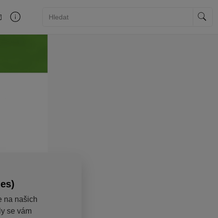
ies)
e na našich
aly se vám