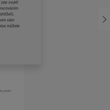
jste zvyklí
pracováním
hlížeči.
chom vám
hlas můžete