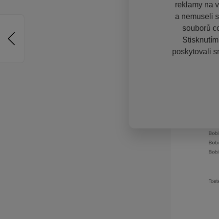
reklamy na vě
a nemuseli s
souborů co
Stisknutím
poskytovali s