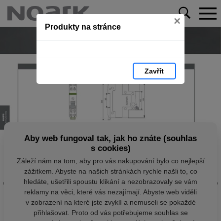
×
Produkty na stránce
Zavřít
Aby web fungoval tak, jak ho znáte (souhlas
s cookies)
Záleží nám na tom, aby pro vás nakupování bylo co nejlepší
zážitkem. Abyste na našich stránkách rychle našli to, co
hledáte, ušetřili spoustu klikání a nezobrazovaly se vám
reklamy na věci, které vás nezajímají. Abyste web viděli
v zobrazení na které jste zvyklí a nemuseli se pokaždé
přihlašovat. Proto od vás potřebujeme souhlas se