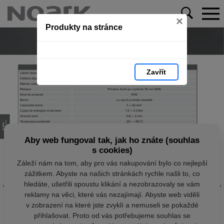
×
Produkty na stránce
Zavřít
Aby web fungoval tak, jak ho znáte (souhlas
s cookies)
Záleží nám na tom, aby pro vás nakupování bylo co nejlepší
zážitkem. Abyste na našich stránkách rychle našli to, co
hledáte, ušetřili spoustu klikání a nezobrazovaly se vám
reklamy na věci, které vás nezajímají. Abyste web viděli
v zobrazení na které jste zvyklí a nemuseli se pokaždé
přihlašovat. Proto od vás potřebujeme souhlas se