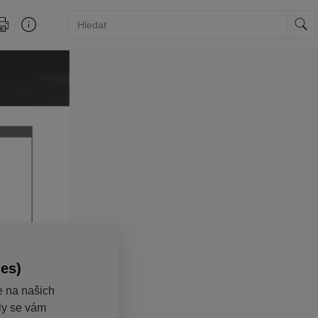
ies)
e na našich
aly se vám