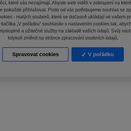
ci, které vás nezajímají. Abyste web viděli v zobrazení na které 
e pokaždé přihlašovat. Proto od vás potřebujeme souhlas se z
okies - malých souborů, které se dočasně ukládají ve vašem pro
 tlačítka „V pořádku“ souhlasíte s nastavením cookies tak, aby
mysluplné a užitečné služby na základě vašich údajů. Svůj sou
kdykoli změnit na stránce zpracování osobních údajů.
Spravovat cookies
V pořádku