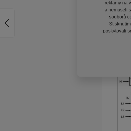
reklamy na vě
a nemuseli s
souborů co
Stisknutím
poskytovali s