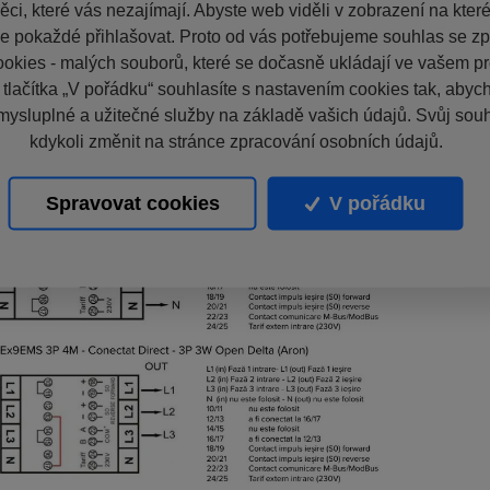
ci, které vás nezajímají. Abyste web viděli v zobrazení na které 
e pokaždé přihlašovat. Proto od vás potřebujeme souhlas se z
okies - malých souborů, které se dočasně ukládají ve vašem pro
 tlačítka „V pořádku“ souhlasíte s nastavením cookies tak, aby
mysluplné a užitečné služby na základě vašich údajů. Svůj sou
kdykoli změnit na stránce zpracování osobních údajů.
Spravovat cookies
V pořádku