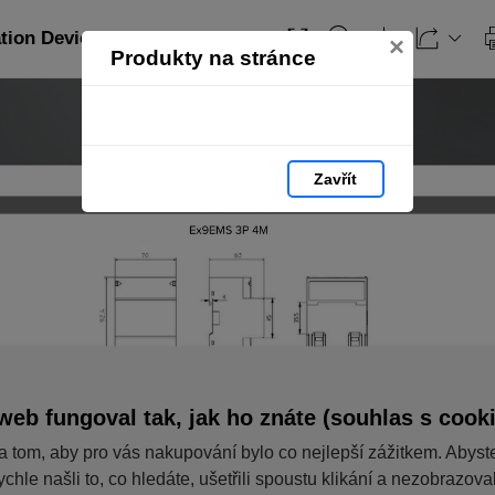
ation Devices_RO: strana 316
×
Produkty na stránce
Zavřít
web fungoval tak, jak ho znáte (souhlas s cook
a tom, aby pro vás nakupování bylo co nejlepší zážitkem. Abyst
ychle našli to, co hledáte, ušetřili spoustu klikání a nezobrazov