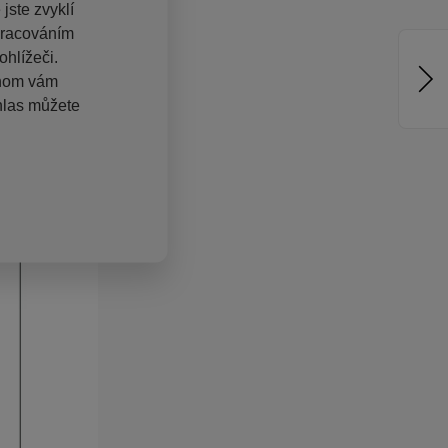
jste zvyklí
pracováním
hlížeči.
chom vám
hlas můžete