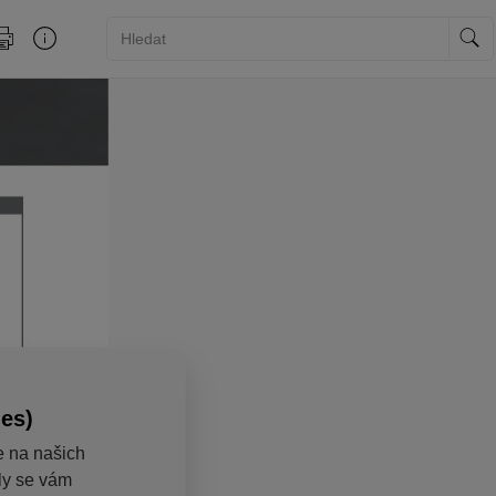
ies)
e na našich
aly se vám