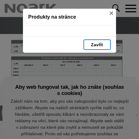
×
Produkty na stránce
Zavřít
Aby web fungoval tak, jak ho znáte (souhlas
s cookies)
Záleží nám na tom, aby pro vás nakupování bylo co nejlepší
zážitkem. Abyste na našich stránkách rychle našli to, co
hledáte, ušetřili spoustu klikání a nezobrazovaly se vám
reklamy na věci, které vás nezajímají. Abyste web viděli
v zobrazení na které jste zvyklí a nemuseli se pokaždé
přihlašovat. Proto od vás potřebujeme souhlas se